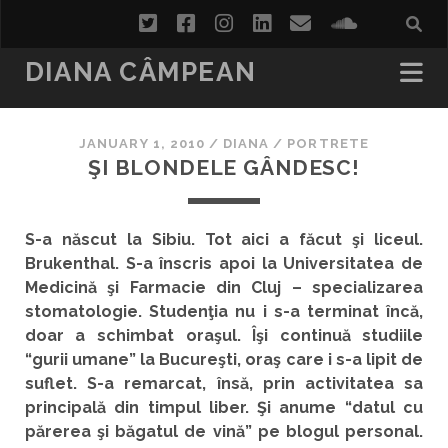
twitter
facebook
instagram
linkedin
email
soundcl
DIANA CÂMPEAN
JANUARY 1, 2010
/
DIANA
/
PORTRETE
ŞI BLONDELE GÂNDESC!
S-a născut la Sibiu. Tot aici a făcut şi liceul.
Brukenthal. S-a înscris apoi la Universitatea de
Medicină şi Farmacie din Cluj – specializarea
stomatologie. Studenţia nu i s-a terminat încă,
doar a schimbat oraşul. Îşi continuă studiile
“gurii umane” la Bucureşti, oraş care i s-a lipit de
suflet. S-a remarcat, însă, prin activitatea sa
principală din timpul liber. Şi anume “datul cu
părerea şi băgatul de vină” pe blogul personal.