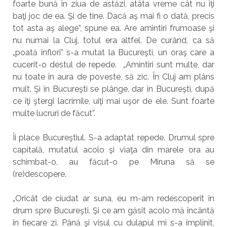
foarte bună în ziua de astăzi, atâta vreme cât nu îţi
baţi joc de ea. Şi de tine. Dacă aş mai fi o dată, precis
tot asta aş alege”, spune ea. Are amintiri frumoase şi
nu numai la Cluj, totul era altfel. De curând, ca să
„poată înflori” s-a mutat la Bucureşti, un oraş care a
cucerit-o destul de repede. „Amintiri sunt multe, dar
nu toate în aura de poveste, să zic. În Cluj am plâns
mult. Şi în Bucureşti se plânge, dar în Bucureşti, după
ce îţi ştergi lacrimile, uiţi mai uşor de ele. Sunt foarte
multe lucruri de făcut”.
Îi place Bucureştiul. S-a adaptat repede. Drumul spre
capitală, mutatul acolo şi viaţa din marele ora au
schimbat-o, au făcut-o pe Miruna să se
(re)descopere.
„Oricât de ciudat ar suna, eu m-am redescoperit în
drum spre Bucureşti. Şi ce am găsit acolo mă încântă
în fiecare zi. Până şi visul cu dulapul mi s-a împlinit,