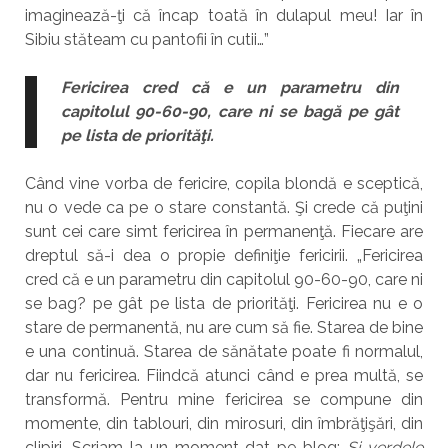
imaginează-ţi că încap toată în dulapul meu! Iar în
Sibiu stăteam cu pantofii în cutii…”
Fericirea cred că e un parametru din
capitolul 90-60-90, care ni se bagă pe gât
pe lista de priorităţi.
Când vine vorba de fericire, copila blondă e sceptică,
nu o vede ca pe o stare constantă. Şi crede că puţini
sunt cei care simt fericirea în permanenţă. Fiecare are
dreptul să-i dea o propie definiţie fericirii. „Fericirea
cred că e un parametru din capitolul 90-60-90, care ni
se bag? pe gât pe lista de priorităţi. Fericirea nu e o
stare de permanentă, nu are cum să fie. Starea de bine
e una continuă. Starea de sănătate poate fi normalul,
dar nu fericirea. Fiindcă atunci când e prea multă, se
transformă. Pentru mine fericirea se compune din
momente, din tablouri, din mirosuri, din îmbrăţişări, din
clipiri. Scriam la un moment dat pe blog:
Şi verdele