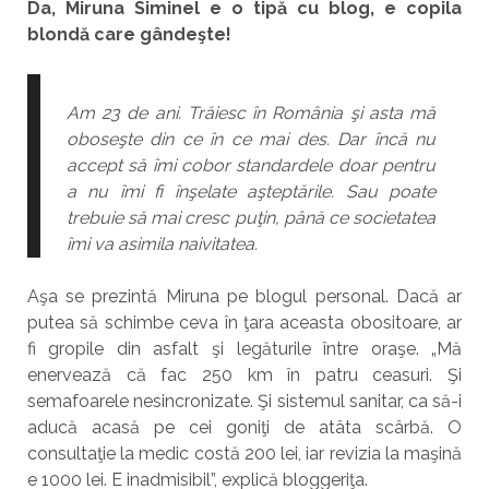
Da, Miruna Siminel e o tipă cu blog, e copila
blondă care gândeşte!
Am 23 de ani. Trăiesc în România şi asta mă
oboseşte din ce în ce mai des. Dar încă nu
accept să îmi cobor standardele doar pentru
a nu îmi fi înşelate aşteptările. Sau poate
trebuie să mai cresc puţin, până ce societatea
îmi va asimila naivitatea.
Aşa se prezintă Miruna pe blogul personal. Dacă ar
putea să schimbe ceva în ţara aceasta obositoare, ar
fi gropile din asfalt şi legăturile între oraşe. „Mă
enervează că fac 250 km în patru ceasuri. Şi
semafoarele nesincronizate. Şi sistemul sanitar, ca să-i
aducă acasă pe cei goniţi de atâta scârbă. O
consultaţie la medic costă 200 lei, iar revizia la maşină
e 1000 lei. E inadmisibil”, explică bloggeriţa.