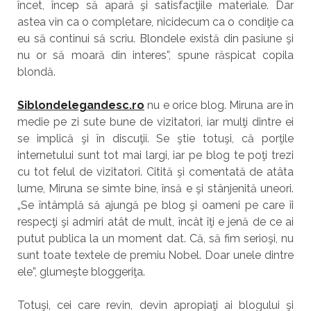
încet, încep să apară şi satisfacţiile materiale. Dar
astea vin ca o completare, nicidecum ca o condiţie ca
eu să continui să scriu. Blondele există din pasiune şi
nu or să moară din interes”, spune răspicat copila
blondă.
Siblondelegandesc.ro
nu e orice blog. Miruna are în
medie pe zi sute bune de vizitatori, iar mulţi dintre ei
se implică şi în discuţii. Se ştie totuşi, că porţile
internetului sunt tot mai largi, iar pe blog te poţi trezi
cu tot felul de vizitatori. Citită şi comentată de atâta
lume, Miruna se simte bine, însă e şi stânjenită uneori.
„Se întâmplă să ajungă pe blog şi oameni pe care îi
respecţi şi admiri atât de mult, încât îţi e jenă de ce ai
putut publica la un moment dat. Că, să fim serioşi, nu
sunt toate textele de premiu Nobel. Doar unele dintre
ele”, glumeşte bloggeriţa.
Totuşi, cei care revin, devin apropiaţi ai blogului şi