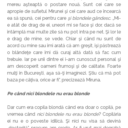
mereu aşteaptă o postare nouă. Sunt cei care se
apropie de sufletul Mirunei şi cei care aud ce încearcă
ea să spună, cei pentru care
şi blondele gândesc
. „Mi-
e atât de drag de ei, uneori mi se face şi dor, dacă se
întâmplă mai multe zile să nu pot intra pe net. Şi lor le
e drag de mine, se vede. Chiar şi când nu sunt de
acord cu mine sau îmi arată că am greşit, îşi păstrează
o blândeţe care îmi dă curaj altă dată să fac cum
trebuie. Iar pe unii dintre ei i-am cunoscut personal şi
am descoperit oameni frumoşi şi de calitate. Foarte
mulţi în Bucureşti, aşa să-ţi imaginezi. Ştiu că mă pot
baza pe câţiva, orice ar fi”, precizează Miruna.
Pe când nici blondele nu erau blonde
Dar cum era copila blondă când era doar o copilă, pe
vremea când
nici blondele nu erau blonde
? Copilăria
ei nu e o poveste idilică. Şi nici nu visa să devină
„doctoriţă”, precum am crede. Ar fi vrut mai degrabă