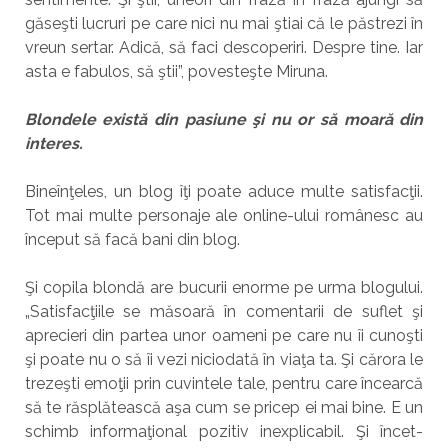
găseşti lucruri pe care nici nu mai ştiai că le păstrezi în
vreun sertar. Adică, să faci descoperiri. Despre tine. Iar
asta e fabulos, să ştii”, povesteşte Miruna.
Blondele există din pasiune şi nu or să moară din
interes.
Bineînţeles, un blog îţi poate aduce multe satisfacţii.
Tot mai multe personaje ale online-ului românesc au
început să facă bani din blog.
Şi copila blondă are bucurii enorme pe urma blogului.
„Satisfacţiile se măsoară în comentarii de suflet şi
aprecieri din partea unor oameni pe care nu îi cunoşti
şi poate nu o să îi vezi niciodată în viaţa ta. Şi cărora le
trezeşti emoţii prin cuvintele tale, pentru care încearcă
să te răsplătească aşa cum se pricep ei mai bine. E un
schimb informaţional pozitiv inexplicabil. Şi încet-