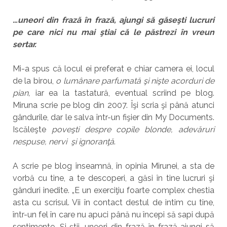
…uneori din frază în frază, ajungi să găseşti lucruri
pe care nici nu mai ştiai că le păstrezi în vreun
sertar.
Mi-a spus că locul ei preferat e chiar camera ei, locul
de la birou,
o lumânare parfumată şi nişte acorduri de
pian,
iar ea la tastatură, eventual scriind pe blog.
Miruna scrie pe blog din 2007. Îşi scria şi până atunci
gândurile, dar le salva într-un fişier din My Documents.
Iscăleşte
poveşti despre copile blonde, adevăruri
nespuse, nervi şi ignoranţă
.
A scrie pe blog înseamnă, în opinia Mirunei, a sta de
vorbă cu tine, a te descoperi, a găsi în tine lucruri şi
gânduri inedite. „E un exerciţiu foarte complex chestia
asta cu scrisul. Vii în contact destul de intim cu tine,
într-un fel în care nu apuci până nu începi să sapi după
sentimente. Şi ştii, uneori din frază în frază ajungi să