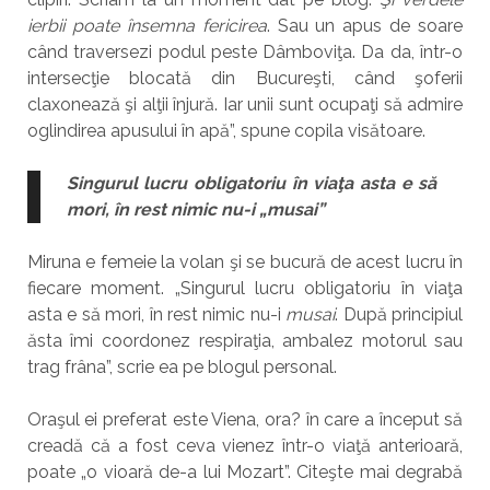
ierbii poate însemna fericirea
. Sau un apus de soare
când traversezi podul peste Dâmboviţa. Da da, într-o
intersecţie blocată din Bucureşti, când şoferii
claxonează şi alţii înjură. Iar unii sunt ocupaţi să admire
oglindirea apusului în apă”, spune copila visătoare.
Singurul lucru obligatoriu în viaţa asta e să
mori, în rest nimic nu-i „musai”
Miruna e femeie la volan şi se bucură de acest lucru în
fiecare moment. „Singurul lucru obligatoriu în viaţa
asta e să mori, în rest nimic nu-i
musai
. După principiul
ăsta îmi coordonez respiraţia, ambalez motorul sau
trag frâna”, scrie ea pe blogul personal.
Oraşul ei preferat este Viena, ora? în care a început să
creadă că a fost ceva vienez într-o viaţă anterioară,
poate „o vioară de-a lui Mozart”. Citeşte mai degrabă