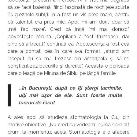
să se facă balerină, fiind fascinată de rochiţele scurte
?ş gleznele subţri. „n-a fost un vis prea mare, pentru
că talentul era prea mic. Apoi, mi-am dorit doar să
„mă fac mare”. Cred că încă îmi mai doresc”,
povesteşte Miruna. „Copilăria a fost frumoasă, dar
bine că a trecut”, continuă ea. Adolescenţa a fost cea
care a contat, cea în care s-a format, „atunci am
început eu să mă trezesc din amorţeală şi să-mi
conştientizez bucuriile şi durerile”. Aceasta e perioada
care o leagă pe Miruna de Sibiu, pe lângă familie.
…în Bucureşti, după ce îţi ştergi lacrimile,
uiţi mai uşor de ele. Sunt foarte multe
lucruri de făcut
A ales apoi să studieze stomatologia la Cluj din
motive obiective. „Nu cred că vedeam ieşirea spre alt
drum, la momentul acela. Stomatologia e o afacere