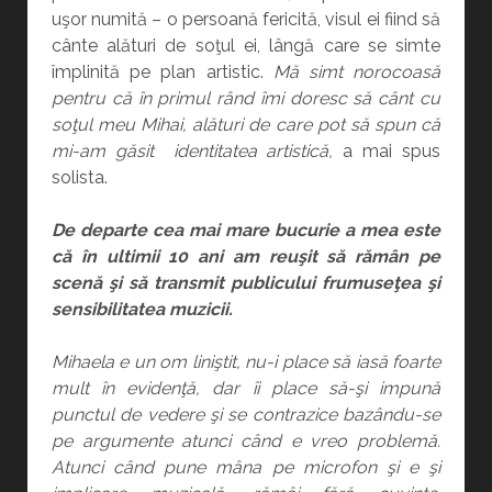
uşor numită – o persoană fericită, visul ei fiind să
cânte alături de soţul ei, lângă care se simte
împlinită pe plan artistic.
Mă simt norocoasă
pentru că în primul rând îmi doresc să cânt cu
soţul meu Mihai, alături de care pot să spun că
mi-am găsit identitatea artistică,
a mai spus
solista.
De departe cea mai mare bucurie a mea este
că în ultimii 10 ani am reuşit să rămân pe
scenă şi să transmit publicului frumuseţea şi
sensibilitatea muzicii.
Mihaela e un om liniştit, nu-i place să iasă foarte
mult în evidenţă, dar îi place să-şi impună
punctul de vedere şi se contrazice bazându-se
pe argumente atunci când e vreo problemă.
Atunci când pune mâna pe microfon şi e şi