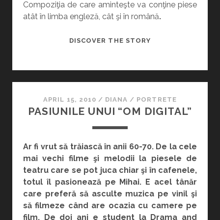
Compoziţia de care aminteşte va conţine piese
atât în limba engleză, cât şi în română
.
LĂMÂIA
DISCOVER THE STORY
“VINOVATĂ”
APRIL 15, 2010
/
DIANA
/
PORTRETE
PASIUNILE UNUI “OM DIGITAL”
Ar fi vrut să trăiască în anii 60-70. De la cele
mai vechi filme şi melodii la piesele de
teatru care se pot juca chiar şi în cafenele,
totul îl pasionează pe Mihai. E acel tânăr
care preferă să asculte muzica pe vinil şi
să filmeze când are ocazia cu camere pe
film. De doi ani e student la Drama and