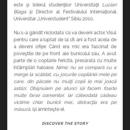
este şi liderul studenţilor Universităţii
Lucian
Blaga
şi Director al Festivalului Internaţional
Universitar „Universtudent” Sibiu 2010.
Nu s-a gândit niciodată că va deveni actor. Visul
pentru care a luptat de la 18 ani a fost acela de
a deveni ofiţer. Când era mic era fascinat de
poveştile de pe front ale bunicului său. A avut
parte de o copilărie fericită, presărată cu multe
întâmplări haioase.
Nimic nu se compară cu a
merge la scăldat, cu jocurile copilăriei mele pe
care, din păcate nu mulţi copii le mai joacă
astăzi. Obişnuiam pe atunci să facem foarte
multe farse oamenilor, iar câteodată cădeau
victime chiar bunicii mei… distracţia era pe
măsură,
îşi aminteşte el.
DIN
DISCOVER THE STORY
ARMATĂ