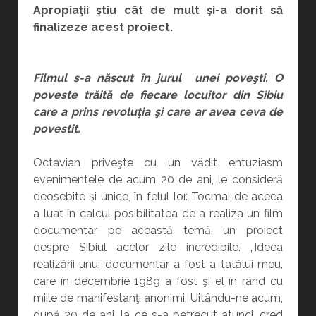
Apropiaţii ştiu cât de mult şi-a dorit să
finalizeze acest proiect.
Filmul s-a născut în jurul unei poveşti.
O
poveste trăită de fiecare locuitor din Sibiu
care a prins revoluţia şi care ar avea ceva de
povestit.
Octavian priveşte cu un vădit entuziasm
evenimentele de acum 20 de ani, le consideră
deosebite şi unice, în felul lor. Tocmai de aceea
a luat în calcul posibilitatea de a realiza un film
documentar pe această temă, un proiect
despre Sibiul acelor zile incredibile. „Ideea
realizării unui documentar a fost a tatălui meu,
care în decembrie 1989 a fost şi el în rând cu
miile de manifestanţi anonimi. Uitându-ne acum,
după 20 de ani, la ce s-a petrecut atunci, cred