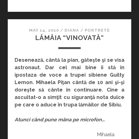
PE
SCENĂ
MAY 14, 2010
/
DIANA
/
PORTRETE
LĂMÂIA “VINOVATĂ”
Desenează, cântă la pian, găteşte şi se visa
astronaut. Dar cel mai bine îi stă în
ipostaza de voce a trupei sibiene Guilty
Lemon. Mihaela Pîţan cântă de 10 ani şi-şi
doreşte să cânte în continuare. Cine a
ascultat-o a simţit cu siguranţă nota dulce
pe care o aduce în trupa lămâilor de Sibiu.
Atunci când pune mâna pe microfon…
Mihaela