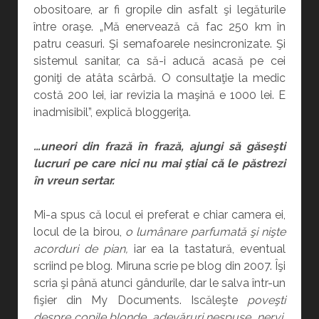
obositoare, ar fi gropile din asfalt şi legăturile
între oraşe. „Mă enervează că fac 250 km în
patru ceasuri. Şi semafoarele nesincronizate. Şi
sistemul sanitar, ca să-i aducă acasă pe cei
goniţi de atâta scârbă. O consultaţie la medic
costă 200 lei, iar revizia la maşină e 1000 lei. E
inadmisibil”, explică bloggeriţa.
…uneori din frază în frază, ajungi să găseşti
lucruri pe care nici nu mai ştiai că le păstrezi
în vreun sertar.
Mi-a spus că locul ei preferat e chiar camera ei,
locul de la birou,
o lumânare parfumată şi nişte
acorduri de pian,
iar ea la tastatură, eventual
scriind pe blog. Miruna scrie pe blog din 2007. Îşi
scria şi până atunci gândurile, dar le salva într-un
fişier din My Documents. Iscăleşte
poveşti
despre copile blonde, adevăruri nespuse, nervi