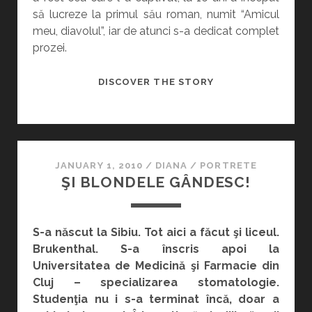
să lucreze la primul său roman, numit “Amicul
meu, diavolul”, iar de atunci s-a dedicat complet
prozei.
UN
DISCOVER THE STORY
LABIŞ
AL
PROZEI
JANUARY 1, 2010
/
DIANA
/
PORTRETE
ŞI BLONDELE GÂNDESC!
S-a născut la Sibiu. Tot aici a făcut şi liceul.
Brukenthal. S-a înscris apoi la
Universitatea de Medicină şi Farmacie din
Cluj – specializarea stomatologie.
Studenţia nu i s-a terminat încă, doar a