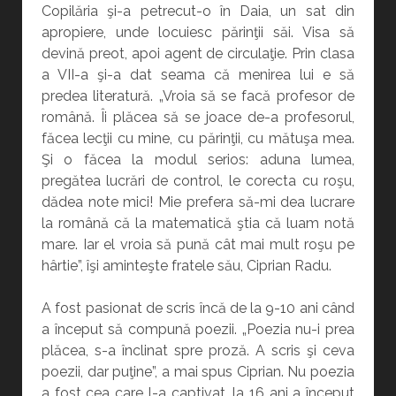
Copilăria şi-a petrecut-o în Daia, un sat din
apropiere, unde locuiesc părinţii săi. Visa să
devină preot, apoi agent de circulaţie. Prin clasa
a VII-a şi-a dat seama că menirea lui e să
predea literatură. „Vroia să se facă profesor de
română. Îi plăcea să se joace de-a profesorul,
făcea lecţii cu mine, cu părinţii, cu mătuşa mea.
Şi o făcea la modul serios: aduna lumea,
pregătea lucrări de control, le corecta cu roşu,
dădea note mici! Mie prefera să-mi dea lucrare
la română că la matematică ştia că luam notă
mare. Iar el vroia să pună cât mai mult roşu pe
hârtie”, îşi aminteşte fratele său, Ciprian Radu.
A fost pasionat de scris încă de la 9-10 ani când
a început să compună poezii. „Poezia nu-i prea
plăcea, s-a înclinat spre proză. A scris şi ceva
poezii, dar puţine”, a mai spus Ciprian. Nu poezia
a fost cea care l-a captivat, la 16 ani a început