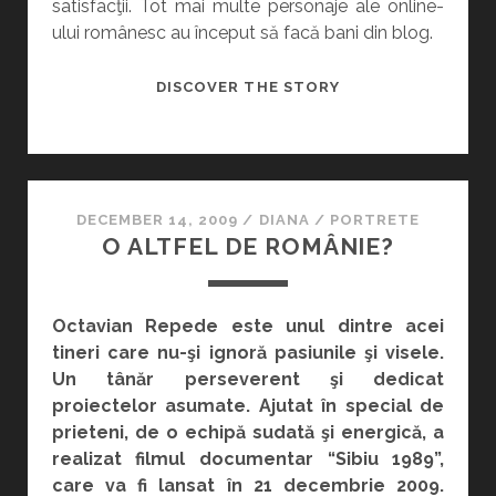
satisfacţii. Tot mai multe personaje ale online-
ului românesc au început să facă bani din blog.
ŞI
DISCOVER THE STORY
BLONDELE
GÂNDESC!
DECEMBER 14, 2009
/
DIANA
/
PORTRETE
O ALTFEL DE ROMÂNIE?
Octavian Repede este unul dintre acei
tineri care nu-şi ignoră pasiunile şi visele.
Un tânăr perseverent şi dedicat
proiectelor asumate. Ajutat în special de
prieteni, de o echipă sudată şi energică, a
realizat filmul documentar “Sibiu 1989”,
care va fi lansat în 21 decembrie 2009.