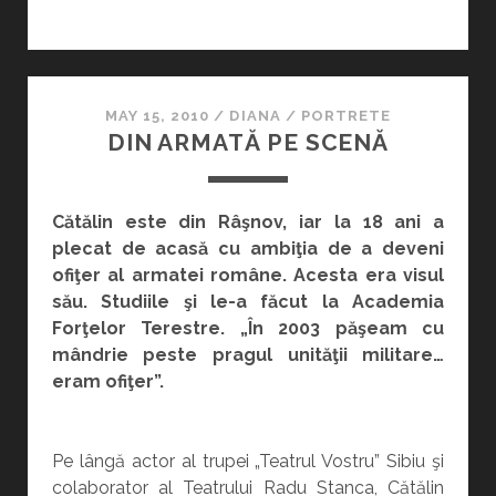
UNUI
FESTIVAL
MAY 15, 2010
/
DIANA
/
PORTRETE
DIN ARMATĂ PE SCENĂ
Cătălin este din Râşnov, iar la 18 ani a
plecat de acasă cu ambiţia de a deveni
ofiţer al armatei române. Acesta era visul
său. Studiile şi le-a făcut la Academia
Forţelor Terestre. „În 2003 păşeam cu
mândrie peste pragul unităţii militare…
eram ofiţer”.
Pe lângă actor al trupei „Teatrul Vostru” Sibiu şi
colaborator al Teatrului Radu Stanca, Cătălin