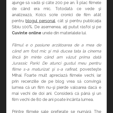
ajunge să vadă şi câte 200 pe an. Îi plac filmele
de când era mic. Totodată ce vede şi
analizează, Kolcs scrie cronici de film atât
pentru
blogul personal
, cât şi pentru publicaţia
Sibiu 100%. De asemenea, aţi putut răsfoi şi pe
Cuvinte online
unele din materialele lui.
Filmul e o pasiune arzătoarea de a mea de
când am fost mic şi mă ducea tata la cinema
(încă ţin minte când am văzut prima dată
Jurassic Park). De atunci gustul meu pentru
filme s-a maturizat şi s-a rafinat,
povesteşte
Mihai. Foarte mult apreciază filmele vechi, iar
prin recenziile de pe blog vrea să convingă
lumea că un film nu-şi pierde valoarea dacă e
mai vechi de doi ani. Consideră că până şi un
film vechi de 80 de ani poate încânta lumea.
Printre filmele sale preferate se numără The