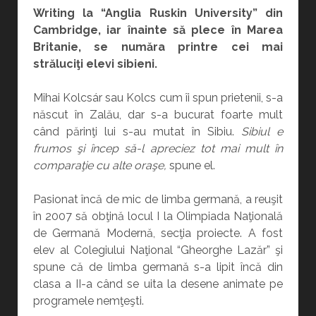
Writing la “Anglia Ruskin University” din
Cambridge, iar înainte să plece în Marea
Britanie, se număra printre cei mai
străluciţi elevi sibieni.
Mihai Kolcsár sau Kolcs cum îi spun prietenii, s-a
născut în Zalău, dar s-a bucurat foarte mult
când părinţi lui s-au mutat în Sibiu.
Sibiul e
frumos şi încep să-l apreciez tot mai mult în
comparaţie cu alte oraşe,
spune el.
Pasionat încă de mic de limba germană, a reuşit
în 2007 să obţină locul I la Olimpiada Naţională
de Germană Modernă, secţia proiecte. A fost
elev al Colegiului Naţional “Gheorghe Lazăr” şi
spune că de limba germană s-a lipit încă din
clasa a II-a când se uita la desene animate pe
programele nemţeşti.