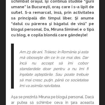
schimbat oraşul. Îşi continuă studiile “gurii
umane” la Bucureşti, oraş care i s-a lipit de
suflet. S-a remarcat, însă, prin activitatea
sa principală din timpul liber. Şi anume
“datul cu părerea şi băgatul de vină” pe
blogul personal. Da, Miruna Siminel e o tipă
cu blog, e copila blondă care gândeşte!
Am 23 de ani. Trăiesc în România şi asta
mă oboseşte din ce în ce mai des. Dar
încă nu accept să îmi cobor
standardele doar pentru a nu îmi fi
înşelate aşteptările. Sau poate trebuie
să mai cresc puţin, până ce societatea
îmi va asimila naivitatea.
Aşa se prezintă Miruna pe blogul personal. Dacă
ar putea să schimbe ceva în ţara aceasta