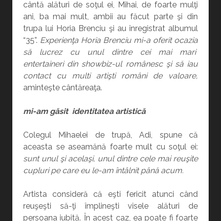
cântă alături de soţul ei, Mihai, de foarte mulţi
ani, ba mai mult, ambii au făcut parte şi din
trupa lui Horia Brenciu şi au înregistrat albumul
“35”.
Experienţa Horia Brenciu mi-a oferit ocazia
să lucrez cu unul dintre cei mai mari
entertaineri din showbiz-ul românesc şi să iau
contact cu multi artişti români de valoare,
aminteşte cântăreaţa.
mi-am găsit identitatea artistică
Colegul Mihaelei de trupă, Adi, spune că
aceasta se aseamănă foarte mult cu soţul ei:
sunt unul şi acelaşi, unul dintre cele mai reuşite
cupluri pe care eu le-am întâlnit până acum.
Artista consideră că eşti fericit atunci când
reuşeşti să-ţi împlineşti visele alături de
persoana iubită. În acest caz, ea poate fi foarte