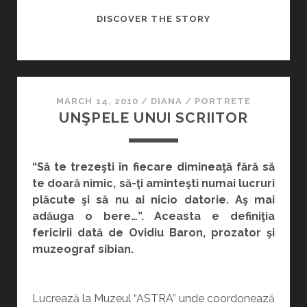
PASIUNILE
DISCOVER THE STORY
UNUI
“OM
DIGITAL”
MARCH 14, 2010
/
DIANA
/
PORTRETE
UNŞPELE UNUI SCRIITOR
“Să te trezeşti în fiecare dimineaţă fără să
te doară nimic, să-ţi aminteşti numai lucruri
plăcute şi să nu ai nicio datorie. Aş mai
adăuga o bere…”. Aceasta e definiţia
fericirii dată de Ovidiu Baron, prozator şi
muzeograf sibian.
Lucrează la Muzeul “ASTRA” unde coordonează