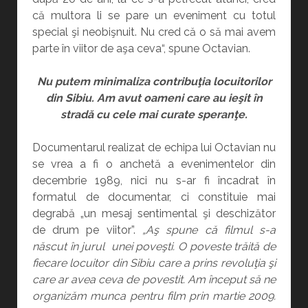
că multora li se pare un eveniment cu totul
special şi neobişnuit. Nu cred că o să mai avem
parte în viitor de aşa ceva“, spune Octavian.
Nu putem minimaliza contribuţia locuitorilor
din Sibiu. Am
avut oameni care au ieşit în
stradă cu cele mai curate speranţe.
Documentarul realizat de echipa lui Octavian nu
se vrea a fi o anchetă a evenimentelor din
decembrie 1989, nici nu s-ar fi încadrat în
formatul de documentar, ci constituie mai
degrabă „un mesaj sentimental şi deschizător
de drum pe viitor”.
„
Aş spune că filmul s-a
născut în jurul unei poveşti. O poveste trăită de
fiecare locuitor din Sibiu care a prins revoluţia şi
care ar avea ceva de povestit.
Am început să ne
organizăm munca pentru film prin martie 2009.