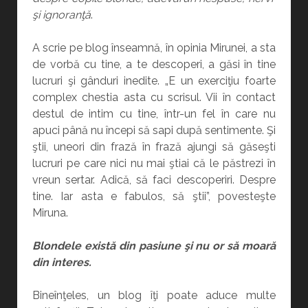
şi ignoranţă
.
A scrie pe blog înseamnă, în opinia Mirunei, a sta
de vorbă cu tine, a te descoperi, a găsi în tine
lucruri şi gânduri inedite. „E un exerciţiu foarte
complex chestia asta cu scrisul. Vii în contact
destul de intim cu tine, într-un fel în care nu
apuci până nu începi să sapi după sentimente. Şi
ştii, uneori din frază în frază ajungi să găseşti
lucruri pe care nici nu mai ştiai că le păstrezi în
vreun sertar. Adică, să faci descoperiri. Despre
tine. Iar asta e fabulos, să ştii”, povesteşte
Miruna.
Blondele există din pasiune şi nu or să moară
din interes.
Bineînţeles, un blog îţi poate aduce multe