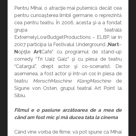
Pentru Mihai, o atracţie mai puternică decât cea
pentru cunoaşterea limbii germane, o reprezintă
cea pentru teatru. În 2006, acesta şi-a a fondat
grupa teatrală
ExtremelyLowBudgetProductions – ELBP, iar în
2007 participa la Festivalul Underground „
Nart
–
N
opţile
Art
Café” cu programul de stand-up
comedy “Tri Uaiz Gaiz” şi cu piesa de teatru
“Catargul”, drept actor şi co-scenarist. De
asemenea, a fost actor şi într-un cor, în piesa de
teatru
MenschMaschine KlangMaschine
de
Sigune von Osten, grupul teatral Art Point la
Sibiu.
Filmul e o pasiune arzătoarea de a mea de
când am fost mic şi mă ducea tata la cinema
Când vine vorba de filme, vă pot spune că Mihai