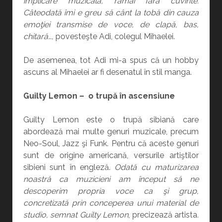
implicare muzicală, rămâi fără cuvinte.
Câteodată îmi e greu să cânt la tobă din cauza
emoţiei transmise de voce, de clapă, bas,
chitară…,
povesteşte Adi, colegul Mihaelei.
De asemenea, tot Adi mi-a spus că un hobby
ascuns al Mihaelei ar fi desenatul în stil manga.
Guilty Lemon – o trupă în ascensiune
Guilty Lemon este o trupă sibiană care
abordează mai multe genuri muzicale, precum
Neo-Soul, Jazz şi Funk. Pentru că aceste genuri
sunt de origine americană, versurile artiştilor
sibieni sunt în engleză.
Odată cu maturizarea
noastră ca muzicieni am început să ne
descoperim propria voce ca şi grup,
concretizată prin conceperea unui material de
studio, semnat Guilty Lemon
, precizează artista
.