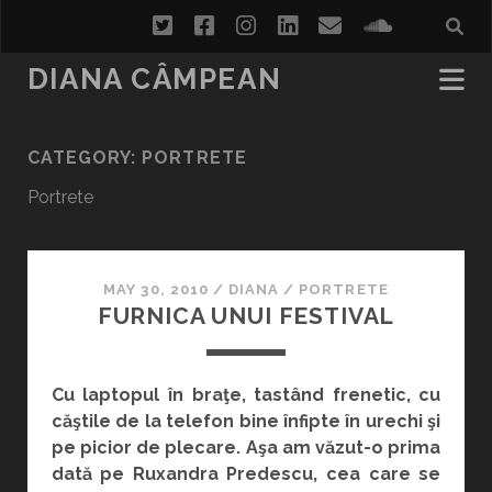
twitter
facebook
instagram
linkedin
email
soundcl
DIANA CÂMPEAN
CATEGORY:
PORTRETE
Portrete
MAY 30, 2010
/
DIANA
/
PORTRETE
FURNICA UNUI FESTIVAL
Cu laptopul în braţe, tastând frenetic, cu
căştile de la telefon bine înfipte în urechi şi
pe picior de plecare. Aşa am văzut-o prima
dată pe Ruxandra Predescu, cea care se