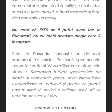
comunicator e bine să aibă calităţile unui actor,
precum
autoco
ntrolul, o bună memorie şi forţa
de a transmite un mesaj.
Nu cred că FITS ar fi putut avea loc la
Bucureşti, nu cu toată aceasta magie care îl
însoţeşte.
Cred că Ruxandra cunoaşte pe de rost
programul festivalului. Pe lângă spectacolele
indoor (de preferat Warum Warum) o atrag cele
stradale
.
Recomand tuturor spectacolele de
stradă şi concertele pentru acea interacţiune
extraordinară cu publicul şi pentru că permit
unei mulţimi să devină o entitate unică. Mi se
pare fabulos acest lucru.
FURNICA
DISCOVER THE STORY