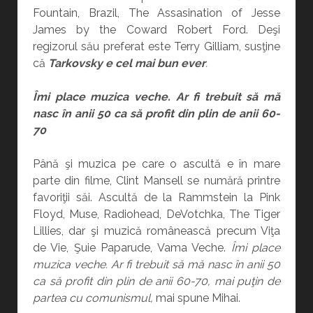
Fountain, Brazil, The Assasination of Jesse
James by the Coward Robert Ford. Deşi
regizorul său preferat este Terry Gilliam, susţine
că
Tarkovsky e cel mai bun ever
.
Îmi place muzica veche. Ar fi trebuit să mă
nasc în anii 50 ca să profit din plin de anii 60-
70
Până şi muzica pe care o ascultă e în mare
parte din filme, Clint Mansell se numără printre
favoriţii săi. Ascultă de la Rammstein la Pink
Floyd, Muse, Radiohead, DeVotchka, The Tiger
Lillies, dar şi muzică românească precum Viţa
de Vie, Şuie Paparude, Vama Veche.
Îmi place
muzica veche. Ar fi trebuit să mă nasc în anii 50
ca să profit din plin de anii 60-70, mai puţin de
partea cu comunismul,
mai spune Mihai.