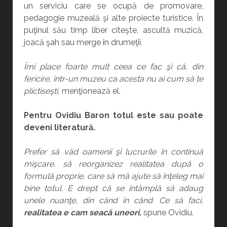
un serviciu care se ocupă de promovare,
pedagogie muzeală şi alte proiecte turistice. În
puţinul său timp liber citeşte, ascultă muzică,
joacă şah sau merge în drumeţii.
Î
mi place foarte mult ceea ce fac şi că, din
fericire, într-un muzeu ca acesta nu ai cum să te
plictiseşti,
menţionează el.
Pentru Ovidiu Baron totul este sau poate
deveni literatură.
Prefer să văd oamenii şi lucrurile în continuă
mişcare, să reorganizez realitatea după o
formulă proprie, care să mă ajute să înţeleg mai
bine totul. E drept că se întâmplă să adaug
unele nuanţe, din când în când. Ce să faci,
realitatea e cam seacă uneori,
spune Ovidiu.