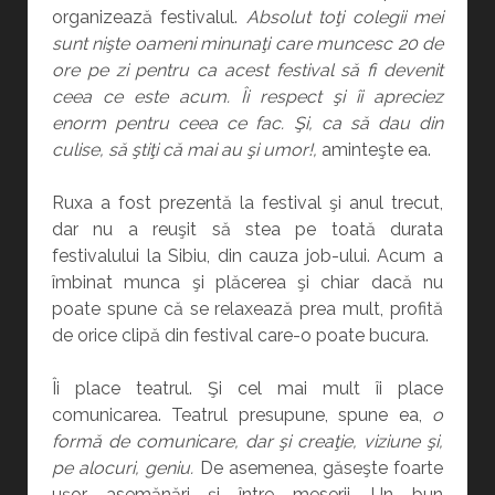
organizează festivalul.
Absolut toţi colegii mei
sunt nişte oameni minunaţi care muncesc 20 de
ore pe zi pentru ca acest festival să fi devenit
ceea ce este acum. Îi respect şi îi apreciez
enorm pentru ceea ce fac. Şi, ca să dau din
culise, să ştiţi că mai au şi umor!,
aminteşte ea.
Ruxa a fost prezentă la festival şi anul trecut,
dar nu a reuşit să stea pe toată durata
festivalului la Sibiu, din cauza job-ului. Acum a
îmbinat munca şi plăcerea şi chiar dacă nu
poate spune că se relaxează prea mult, profită
de orice clipă din festival care-o poate bucura.
Îi place teatrul. Şi cel mai mult îi place
comunicarea. Teatrul presupune, spune ea,
o
formă de comunicare, dar şi creaţie, viziune şi,
pe alocuri, geniu.
De asemenea, găseşte foarte
uşor asemănări şi între meserii. Un bun