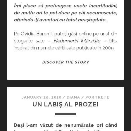
Îmi place să prelungesc unele incertitudini,
de multe ori te pot duce pe căi necunoscute,
oferindu-ţi aventuri cu totul neaşteptate.
Pe Ovidiu Baron îl puteţi găsi online pe unul din
blogurile sale –
Nedumeriri întârziate
–
titlu
inspirat din numele cărţii sale publicate în 2009.
UNŞPELE
DISCOVER THE STORY
UNUI
SCRIITOR
JANUARY 29, 2010
/
DIANA
/
PORTRETE
UN LABIŞ AL PROZEI
Deşi l-am văzut de nenumărate ori când