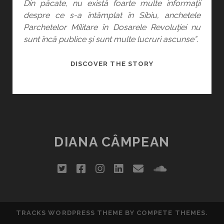
Din păcate, nu există foarte multe informaţii
despre ce s-a întâmplat în Sibiu, anchetele
Parchetelor Militare în Dosarele Revoluţiei nu
sunt încă publice şi sunt multe lucruri ascunse”
.
O
DISCOVER THE STORY
ALTFEL
DE
ROMÂNIE?
DIANA CÂMPEAN
twitter
facebook
instagram
linkedin
email
soundclou
TRACKS WORDPRESS THEME
BY COMPETE THEMES.