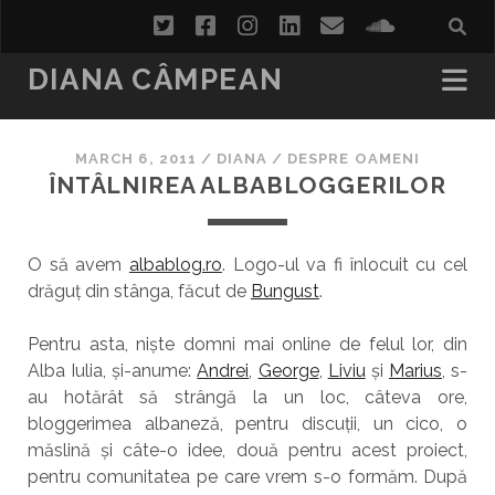
twitter
facebook
instagram
linkedin
email
soundcl
DIANA CÂMPEAN
MARCH 6, 2011
/
DIANA
/
DESPRE OAMENI
ÎNTÂLNIREA ALBABLOGGERILOR
O să avem
albablog.ro
. Logo-ul va fi înlocuit cu cel
drăguț din stânga, făcut de
Bungust
.
Pentru asta, niște domni mai online de felul lor, din
Alba Iulia, și-anume:
Andrei
,
George
,
Liviu
și
Marius
, s-
au hotărât să strângă la un loc, câteva ore,
bloggerimea albaneză, pentru discuții, un cico, o
măslină și câte-o idee, două pentru acest proiect,
pentru comunitatea pe care vrem s-o formăm. După