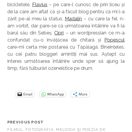
bicicletele,
Flavius
– pe care-l cunosc de prin liceu și
de la care am aflat că și-a făcut blog pentru că mi l-a
zărit pe-al meu la status,
Madalin
– cu care la fel, n-
am vorbit, dar pare-se că următoarea întâlnire va fi la
barul său din Sebeș,
Cipri
– un wordpressian ce m-a
confundat cu-o învățăcea de chitară și
Popescul
care-mi certa mie postarea cu Tăpălagă. Bineînțeles,
cu cei patru bloggeri amintiți mai sus. Aștept cu
interes următoarea întâlnire unde sper să ajung la
timp, fără tulburări ozeneistice pe drum.
Email
WhatsApp
More
PREVIOUS POST
FILMUL, FOTOGRAFIA, MELODIA ŞI POEZIA DE