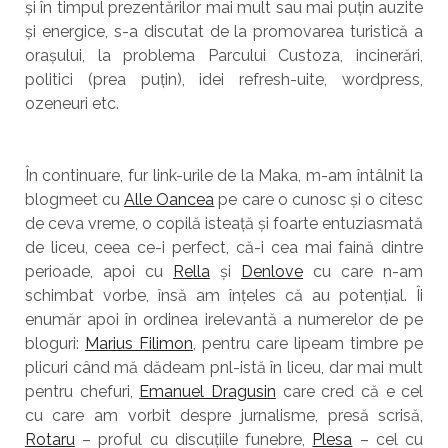
și în timpul prezentărilor mai mult sau mai puțin auzite
și energice, s-a discutat de la promovarea turistică a
orașului, la problema Parcului Custoza, incinerări,
politici (prea puțin), idei refresh-uite, wordpress,
ozeneuri etc.
În continuare, fur link-urile de la Maka, m-am întâlnit la
blogmeet cu
Alle Oancea
pe care o cunosc și o citesc
de ceva vreme, o copilă isteață și foarte entuziasmată
de liceu, ceea ce-i perfect, că-i cea mai faină dintre
perioade, apoi cu
Rella
și
Denlove
cu care n-am
schimbat vorbe, însă am înțeles că au potențial. Îi
enumăr apoi în ordinea irelevantă a numerelor de pe
bloguri:
Marius Filimon
, pentru care lipeam timbre pe
plicuri când mă dădeam pnl-istă în liceu, dar mai mult
pentru chefuri,
Emanuel Dragusin
care cred că e cel
cu care am vorbit despre jurnalisme, presă scrisă,
Rotaru
– proful cu discuțiile funebre,
Plesa
– cel cu