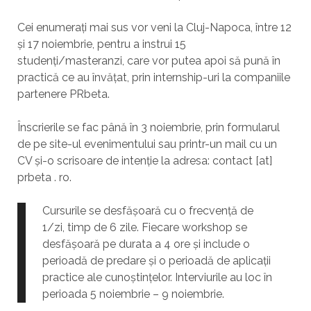
Cei enumerați mai sus vor veni la Cluj-Napoca, între 12
și 17 noiembrie, pentru a instrui 15
studenți/masteranzi, care vor putea apoi să pună în
practică ce au învățat, prin internship-uri la companiile
partenere PRbeta.
Înscrierile se fac până în 3 noiembrie, prin formularul
de pe site-ul evenimentului sau printr-un mail cu un
CV și-o scrisoare de intenție la adresa: contact [at]
prbeta . ro.
Cursurile se desfășoară cu o frecvență de
1/zi, timp de 6 zile. Fiecare workshop se
desfășoară pe durata a 4 ore și include o
perioadă de predare și o perioadă de aplicații
practice ale cunoștințelor. Interviurile au loc în
perioada 5 noiembrie – 9 noiembrie.