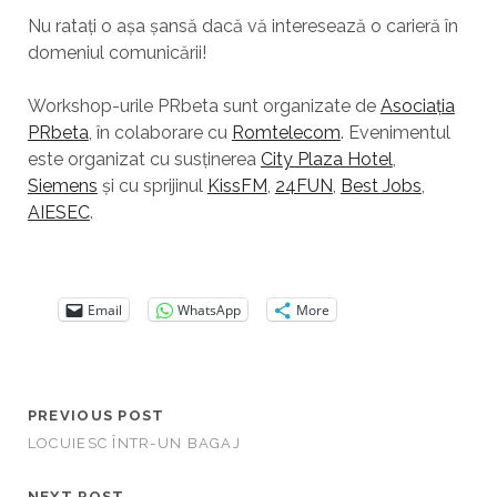
Nu ratați o așa șansă dacă vă interesează o carieră în
domeniul comunicării!
Workshop-urile PRbeta sunt organizate de
Asociația
PRbeta
, în colaborare cu
Romtelecom
. Evenimentul
este organizat cu susținerea
City Plaza Hotel
,
Siemens
și cu sprijinul
KissFM
,
24FUN
,
Best Jobs
,
AIESEC
.
Email
WhatsApp
More
PREVIOUS POST
LOCUIESC ÎNTR-UN BAGAJ
NEXT POST