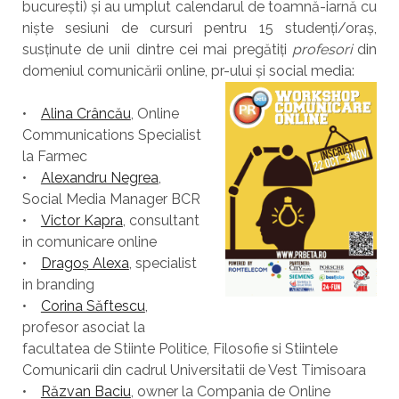
bucurești) și au umplut calendarul de toamnă-iarnă cu
niște sesiuni de cursuri pentru 15 studenți/oraș,
susținute de unii dintre cei mai pregătiți
profesori
din
domeniul comunicării online, pr-ului și social media:
•
Alina Crâncău
, Online
Communications Specialist
la Farmec
•
Alexandru Negrea
,
Social Media Manager BCR
•
Victor Kapra
, consultant
in comunicare online
•
Dragoș Alexa
, specialist
in branding
•
Corina Săftescu
,
profesor asociat la
facultatea de Stiinte Politice, Filosofie si Stiintele
Comunicarii din cadrul Universitatii de Vest Timisoara
•
Răzvan Baciu
, owner la Compania de Online