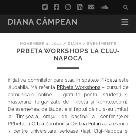
twitter
facebook
instagram
linkedin
email
soundcl
DIANA CÂMPEAN
NOVEMBER 1, 2012
/
DIANA
/
EVENIMENTE
PRBETA WORKSHOPS LA CLUJ-
NAPOCA
Inițiativa domnițelor care stau în spatele
PRbeta
este
lăudabilă. Mă refer la
PRbeta Workshops
– cursuri de
comunicare online – gratuite pentru studenți și
masteranzi (organizate de PRbeta și Romtelecom).
De asemenea, de lăudat e și faptul că nu s-au limitat
la Timișoara, orașul de baștină al conferințelor
PRbeta, ci
Oltea Zambori
și
Cristina Puțan
au ales încă
3 centre universitare serioase (Iași, Cluj-Napoca și