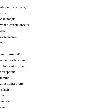
rafiat numai copaci,
 o mie.
pa la noapte,
 va fi o camera obscura.
lasa:
dupa cercuri,
or.
 unul intr-altul!
 mai ramas decat unul.
voi fotografia din nou
va cu spaima
u mine.
rafiat numai pietre.
 sfarsit
ine.
scaune –
 ramas