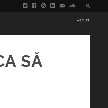
twitter
facebook
instagram
linkedin
email
soundcloud
ABOUT
CA SĂ