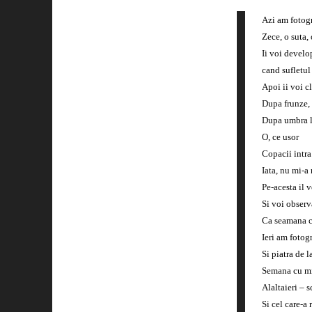
Azi am fotog
Zece, o suta,
Ii voi develo
cand sufletul
Apoi ii voi c
Dupa frunze, 
Dupa umbra l
O, ce usor
Copacii intra
Iata, nu mi-a
Pe-acesta il 
Si voi obser
Ca seamana c
Ieri am fotog
Si piatra de la
Semana cu m
Alaltaieri – 
Si cel care-a