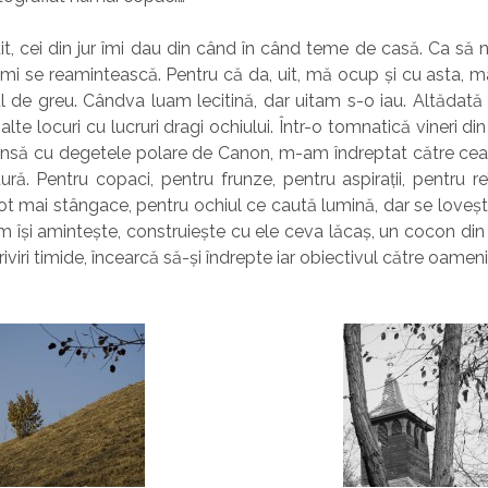
t, cei din jur îmi dau din când în când teme de casă. Ca să nu
ă mi se reamintească. Pentru că da, uit, mă ocup și cu asta, ma
l de greu. Cândva luam lecitină, dar uitam s-o iau. Altădat
au alte locuri cu lucruri dragi ochiului. Într-o tomnatică vineri d
 prinsă cu degetele polare de Canon, m-am îndreptat către ce
ră. Pentru copaci, pentru frunze, pentru aspirații, pentru 
ot mai stângace, pentru ochiul ce caută lumină, dar se loveșt
 își amintește, construiește cu ele ceva lăcaș, un cocon din
riviri timide, încearcă să-și îndrepte iar obiectivul către oameni.