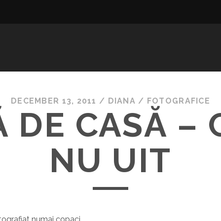
DECEMBER 13, 2011
/
DIANA
/
FOTOGRAFICE
 DE CASĂ – 
NU UIT
tografiat numai copaci…