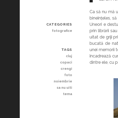
Ca să nu mă ui
bineînțeles, s
Uneori e destu
CATEGORIES
prin librării s
fotografice
uitat de griji
bucată de natu
unei memorii t
TAGS
încadrează cum
cluj
dintre ele, cu p
copaci
crengi
foto
noiembrie
sa nu uiti
tema