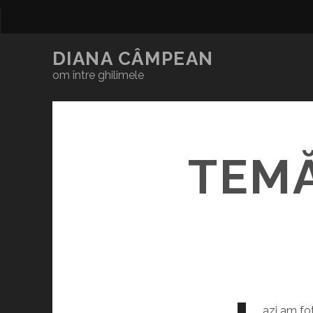
DIANA CÂMPEAN
om între ghilimele
TEMĂ
azi am fo