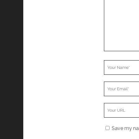
Your
Name
Your
Email
Your
Website
URL
Save my nam