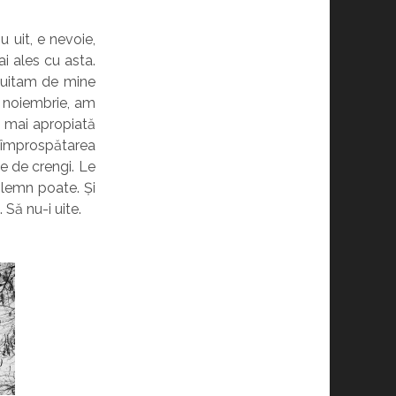
 uit, e nevoie,
i ales cu asta.
ă uitam de mine
in noiembrie, am
a mai apropiată
reîmprospătarea
e de crengi. Le
 lemn poate. Și
 Să nu-i uite.