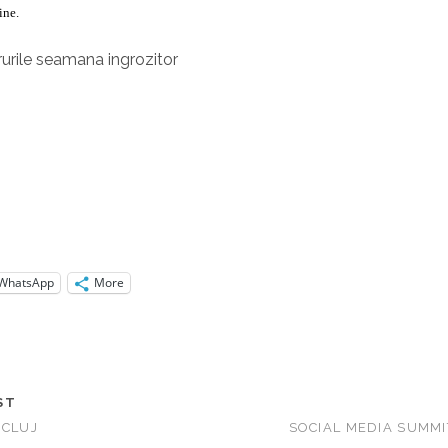
ine.
rurile seamana ingrozitor
.
WhatsApp
More
ST
 CLUJ
SOCIAL MEDIA SUMMIT