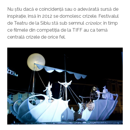
Nu știu dacă e coincidență sau o adevărată sursă de
inspirație, însă în 2012 se domolesc crizele. Festivalul
de Teatru de la Sibiu stă sub semnul
crizelor
, în timp
ce filmele din competiția de la TIFF au ca temă
centrală crizele de orice fel.