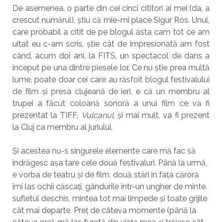
De asemenea, o parte din cei cinci cititori ai mei (da, a
crescut numărul), știu că mie-mi place Sigur Rós. Unul,
care probabil a citit de pe blogul ăsta cam tot ce am
uitat eu c-am scris, știe cât de impresionată am fost
când, acum doi ani, la FITS, un spectacol de dans a
început pe una dintre piesele lor. Ce nu știe prea multă
lume, poate doar cei care au răsfoit blogul festivalului
de film și presa clujeană de ieri, e că un membru al
trupei a făcut coloană sonoră a unui film ce va fi
prezentat la TIFF,
Vulcanul
, și mai mult, va fi prezent
la Cluj ca membru al juriului.
Și acestea nu-s singurele elemente care mă fac să
îndrăgesc așa tare cele două festivaluri. Până la urmă,
e vorba de teatru și de film, două stări în fața cărora
îmi las ochii căscați, gândurile într-un ungher de minte,
sufletul deschis, mintea tot mai limpede și toate grijile
cât mai departe. Preț de câteva momente (până la