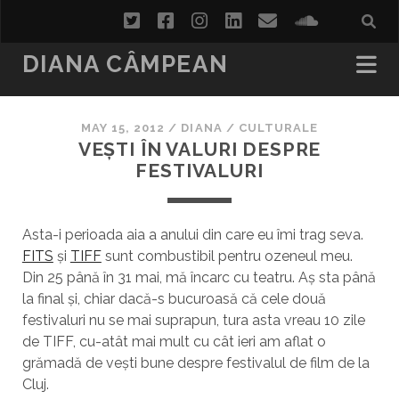
twitter
facebook
instagram
linkedin
email
soundcl
DIANA CÂMPEAN
MAY 15, 2012
/
DIANA
/
CULTURALE
VEȘTI ÎN VALURI DESPRE
FESTIVALURI
Asta-i perioada aia a anului din care eu îmi trag seva.
FITS
și
TIFF
sunt combustibil pentru ozeneul meu.
Din 25 până în 31 mai, mă încarc cu teatru. Aș sta până
la final și, chiar dacă-s bucuroasă că cele două
festivaluri nu se mai suprapun, tura asta vreau 10 zile
de TIFF, cu-atât mai mult cu cât ieri am aflat o
grămadă de vești bune despre festivalul de film de la
Cluj.