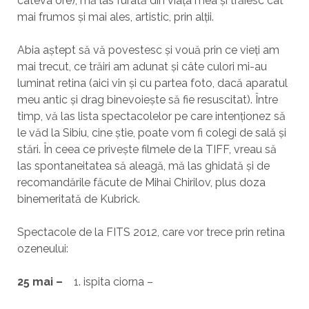
câteva ore), mă las furată din viața mea și trăiesc cât
mai frumos și mai ales, artistic, prin alții.
Abia aștept să vă povestesc și vouă prin ce vieți am
mai trecut, ce trăiri am adunat și câte culori mi-au
luminat retina (aici vin și cu partea foto, dacă aparatul
meu antic și drag binevoiește să fie resuscitat). Între
timp, vă las lista spectacolelor pe care intenționez să
le văd la Sibiu, cine știe, poate vom fi colegi de sală și
stări. În ceea ce privește filmele de la TIFF, vreau să
las spontaneitatea să aleagă, mă las ghidată și de
recomandările făcute de Mihai Chirilov, plus doza
binemeritată de Kubrick.
Spectacole de la FITS 2012, care vor trece prin retina
ozeneului:
25 mai –
1. ispita ciorna –