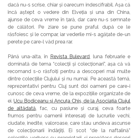
dacă nu-s scrise, chiar și oarecum indescifrabil. Așa că
încă aștept o vedere din Elveția și una din China,
ajunse de ceva vreme în țară, dar care nu-s semnate
de călători. Pe ziare se pune praful după ce le
răsfoiesc și le compar, iar vederile mi-s agățate de-un
perete pe care-l văd prea rar.
Până una-alta, în
Revista Bulevard
, luna februarie e
dominată de tema “colecții și colecționari”, așa că vă
recomand s-o răsfoiți pentru a descoperi mai multe
dintre colecțiile Clujului și nu numai. Pe această temă,
reprezentativi pentru Cluj sunt doi oameni pe care-i
cunosc de ceva vreme, de la expozițiile organizate de
ei.
Ucu Bodiceanu și Ancuța Chiș, de la Asociația Clujul
de altădată,
fac, cu pasiune și curaj, ceva foarte
frumos pentru oamenii interesați de lucrurile vechi,
ciudate, inedite, valoroase, care stau undeva ascunse
de colecționarii îndârjiți. Ei scot “de la naftalină”
colecțiile, vorbesc cu proprietarii, și pregătesc deseori