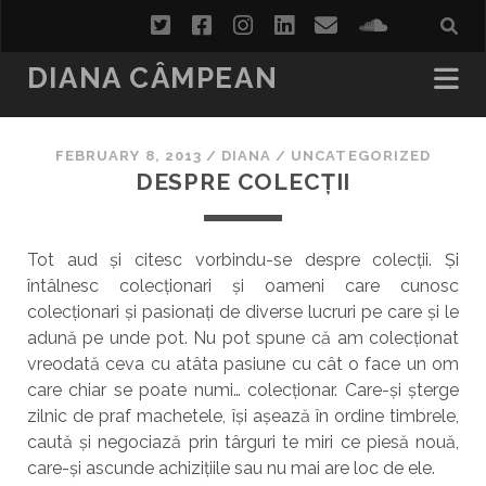
twitter
facebook
instagram
linkedin
email
soundcl
DIANA CÂMPEAN
FEBRUARY 8, 2013
/
DIANA
/
UNCATEGORIZED
DESPRE COLECȚII
Tot aud și citesc vorbindu-se despre colecții. Și
întâlnesc colecționari și oameni care cunosc
colecționari și pasionați de diverse lucruri pe care și le
adună pe unde pot. Nu pot spune că am colecționat
vreodată ceva cu atâta pasiune cu cât o face un om
care chiar se poate numi… colecționar. Care-și șterge
zilnic de praf machetele, își așează în ordine timbrele,
caută și negociază prin târguri te miri ce piesă nouă,
care-și ascunde achizițiile sau nu mai are loc de ele.