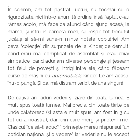
În schimb, am tot păstrat lucruri, nu tocmai cu o
rigurozitate, nici într-o anumită ordine, însă faptul c-au
rămas acolo, mă face ca atunci când ajung acasă, la
mama, și intru în camera mea, să respir tot trecutul
jucăuș și să-mi sune-n minte notele copilăriei. Am
ceva “colecție” din surprizele de la Kinder, de demult,
când erau mai complicat de asamblat și erau chiar
simpatice, când adunam diverse personaje și țeseam
tot felul de povești și intrigi între ele, când făceam
curse de mașini cu
automobilele
kinder. Le am acasă,
într-o pungă. Și da, mă distram teribil de una singură.
De câțiva ani, adun vederi și ziare din toată lumea. E
mult spus toată lumea. Mai precis, din toate țările pe
unde călătoresc (și asta e mult spus, am fost în 3 cu
tot cu a noastră), dar prin care merg și prietenii mei.
Clasicul “ce să-ți aduc?” primește mereu răspunsul “un
cotidian național și o vedere”. Iar vederile nu le accept