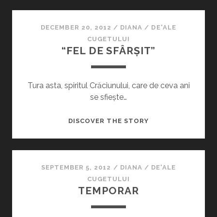
DECEMBER 20, 2012
/
DIANA
/
DE'ALE
CUGETULUI
“FEL DE SFÂRȘIT”
Tura asta, spiritul Crăciunului, care de ceva ani
se sfiește…
“FEL
DISCOVER THE STORY
DE
SFÂRȘIT”
SEPTEMBER 5, 2012
/
DIANA
/
DE'ALE
CUGETULUI
TEMPORAR